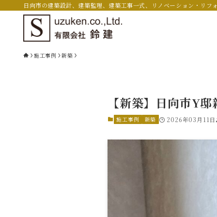
日向市の建築設計、建築監理、建築工事一式、リノベーション・リフ
施工事例
新築
【新築】日向市Y邸
施工事例
新築
2026年03月11日