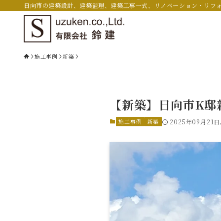
日向市の建築設計、建築監理、建築工事一式、リノベーション・リフ
施工事例
新築
【新築】日向市K邸
施工事例
新築
2025年09月21日